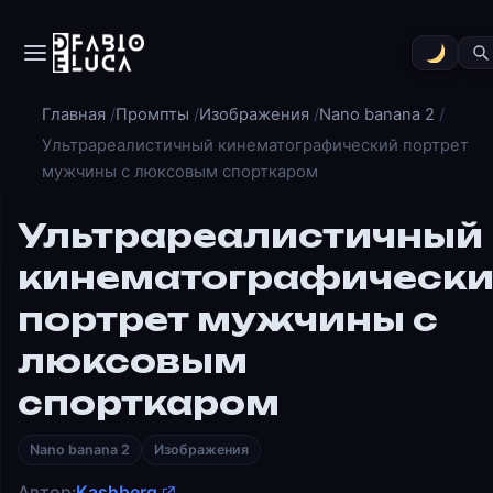
Главная
Промпты
Изображения
Nano banana 2
Ультрареалистичный кинематографический портрет
мужчины с люксовым спорткаром
Ультрареалистичный
кинематографическ
портрет мужчины с
люксовым
спорткаром
Nano banana 2
Изображения
Автор:
Kashberg