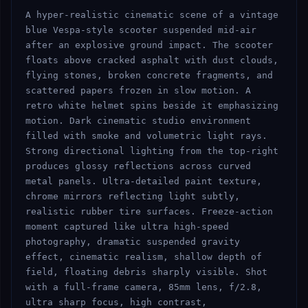
A hyper-realistic cinematic scene of a vintage 
blue Vespa-style scooter suspended mid-air 
after an explosive ground impact. The scooter 
floats above cracked asphalt with dust clouds, 
flying stones, broken concrete fragments, and 
scattered papers frozen in slow motion. A 
retro white helmet spins beside it emphasizing 
motion. Dark cinematic studio environment 
filled with smoke and volumetric light rays. 
Strong directional lighting from the top-right 
produces glossy reflections across curved 
metal panels. Ultra-detailed paint texture, 
chrome mirrors reflecting light subtly, 
realistic rubber tire surfaces. Freeze-action 
moment captured like ultra high-speed 
photography, dramatic suspended gravity 
effect, cinematic realism, shallow depth of 
field, floating debris sharply visible. Shot 
with a full-frame camera, 85mm lens, f/2.8, 
ultra sharp focus, high contrast, 