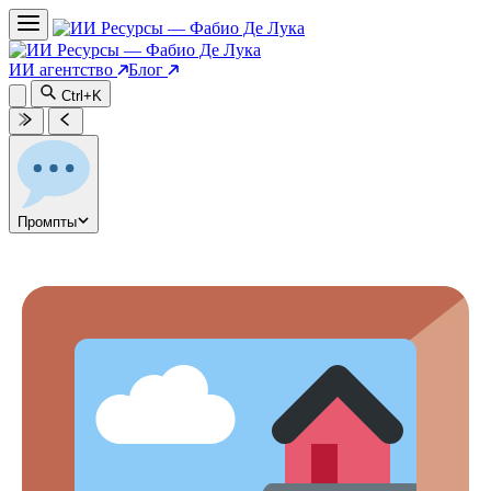
ИИ агентство
Блог
Ctrl+K
Промпты