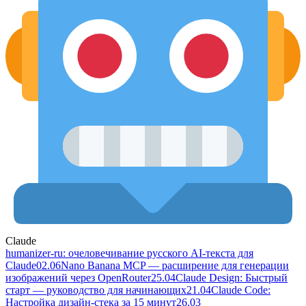
Claude
humanizer-ru: очеловечивание русского AI-текста для
Claude
02.06
Nano Banana MCP — расширение для генерации
изображений через OpenRouter
25.04
Claude Design: Быстрый
старт — руководство для начинающих
21.04
Claude Code:
Настройка дизайн-стека за 15 минут
26.03