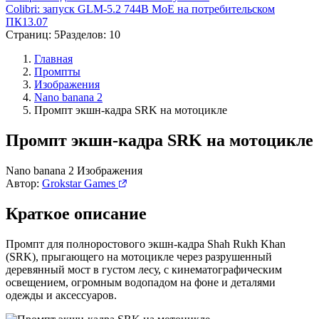
Colibri: запуск GLM-5.2 744B MoE на потребительском
ПК
13.07
Страниц: 5
Разделов: 10
Главная
Промпты
Изображения
Nano banana 2
Промпт экшн-кадра SRK на мотоцикле
Промпт экшн-кадра SRK на мотоцикле
Nano banana 2
Изображения
Автор:
Grokstar Games
Краткое описание
Промпт для полноростового экшн-кадра Shah Rukh Khan
(SRK), прыгающего на мотоцикле через разрушенный
деревянный мост в густом лесу, с кинематографическим
освещением, огромным водопадом на фоне и деталями
одежды и аксессуаров.