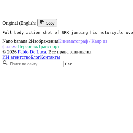
Original (English)
Copy
Full-body action shot of SRK jumping his motorcycle ove
Nano banana 2
Изображения
Кинематограф / Кадр из
фильма
Персонаж
Транспорт
© 2026
Fabio De Luca
. Все права защищены.
ИИ агентство
Блог
Контакты
Esc