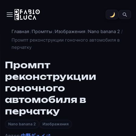
Главная
Промпты
Изображения
Nano banana 2
Промпт реконструкции гоночного автомобиля в
перчатку
Промпт
реконструкции
гоночного
автомобиля в
перчатку
Nano banana 2
Изображения
Автор:
中野ギュメ