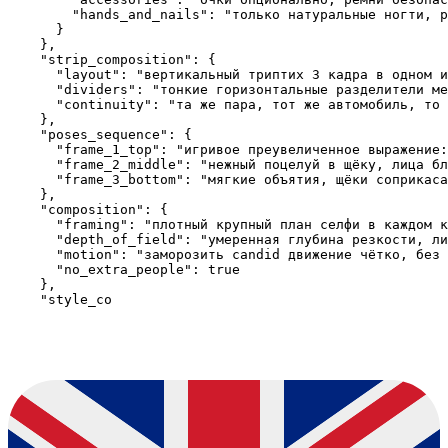
        "hands_and_nails": "только натуральные ногти, р
      }

    },

    "strip_composition": {

      "layout": "вертикальный триптих 3 кадра в одном и
      "dividers": "тонкие горизонтальные разделители ме
      "continuity": "та же пара, тот же автомобиль, то 
    },

    "poses_sequence": {

      "frame_1_top": "игривое преувеличенное выражение:
      "frame_2_middle": "нежный поцелуй в щёку, лица бл
      "frame_3_bottom": "мягкие объятия, щёки соприкаса
    },

    "composition": {

      "framing": "плотный крупный план селфи в каждом к
      "depth_of_field": "умеренная глубина резкости, ли
      "motion": "заморозить candid движение чётко, без 
      "no_extra_people": true

    },

    "style_co