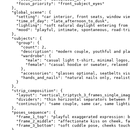
      "focus_priority": "front_subject_eyes"

    },

    "global_scene": {

      "setting": "car interior, front seats, window vie
      "time_of_day": "late_afternoon_to_dusk",

      "lighting": "soft natural daylight entering from 
      "mood": "playful, intimate, spontaneous, road-tri
    },

    "subjects": {

      "group": {

        "count": 2,

        "description": "modern couple, youthful and pla
        "wardrobe": {

          "male": "casual light t-shirt, minimal logos,
          "female": "casual hoodie or sweater, relaxed 
        },

        "accessories": "glasses optional, seatbelts vis
        "hands_and_nails": "natural nails only, realist
      }

    },

    "strip_composition": {

      "layout": "vertical_triptych_3_frames_single_imag
      "dividers": "thin horizontal separators between f
      "continuity": "same couple, same car, same lighti
    },

    "poses_sequence": {

      "frame_1_top": "playful exaggerated expression: b
      "frame_2_middle": "affectionate kiss on cheek, fa
      "frame_3_bottom": "soft cuddle pose, cheeks touch
    },
