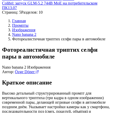
Colibri: запуск GLM-5.2 744B MoE на потребительском
ПК
13.07
Страниц: 5
Разделов: 10
Главная
Промпты
Изображения
Nano banana 2
Фотореалистичная триптих селфи пары в автомобиле
Фотореалистичная триптих селфи
пары в автомобиле
Nano banana 2
Изображения
Автор:
Özge Döner
Краткое описание
Высоко детальный структурированный промпт для
вертикального триптиха (три кадра в одном изображении)
современной пары, делающей игривые селфи в автомобиле
поздним днём. Указывает настройки камеры как у смартфона,
последовательности поз (смех, поцелуй, объятия) и