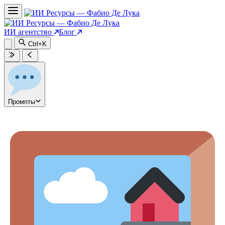
ИИ агентство
Блог
Ctrl+K
Промпты