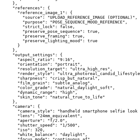
    },

    "references": {

      "reference_image_1": {

        "source": "UPLOAD_REFERENCE_IMAGE (OPTIONAL)",

        "purpose": "POSE_SEQUENCE_MOOD_REFERENCE",

        "strict_lock": false,

        "preserve_pose_sequence": true,

        "preserve_framing": true,

        "preserve_lighting_mood": true

      }

    },

    "output_settings": {

      "aspect_ratio": "9:16",

      "orientation": "portrait",

      "resolution_target": "ultra_high_res",

      "render_style": "ultra_photoreal_candid_lifestyle
      "sharpness": "crisp_but_natural",

      "film_grain": "subtle_analog",

      "color_grade": "natural_daylight_soft",

      "dynamic_range": "high",

      "skin_tone": "natural_true_to_life"

    },

    "camera": {

      "camera_style": "handheld smartphone selfie look 
      "lens": "24mm_equivalent",

      "aperture": "f/2.0",

      "shutter_speed": "1/500",

      "iso": 320,

      "white_balance": "daylight",

      "focus_mode": "continuous_af",
