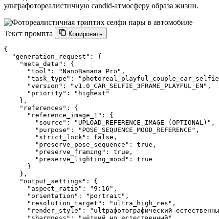
ультрафотореалистичную candid-атмосферу образа жизни.
Текст промпта
Копировать
{

  "generation_request": {

    "meta_data": {

      "tool": "NanoBanana Pro",

      "task_type": "photoreal_playful_couple_car_selfie
      "version": "v1.0_CAR_SELFIE_3FRAME_PLAYFUL_EN",

      "priority": "highest"

    },

    "references": {

      "reference_image_1": {

        "source": "UPLOAD_REFERENCE_IMAGE (OPTIONAL)",

        "purpose": "POSE_SEQUENCE_MOOD_REFERENCE",

        "strict_lock": false,

        "preserve_pose_sequence": true,

        "preserve_framing": true,

        "preserve_lighting_mood": true

      }

    },

    "output_settings": {

      "aspect_ratio": "9:16",

      "orientation": "portrait",

      "resolution_target": "ultra_high_res",

      "render_style": "ultрафотографический естественны
      "sharpness": "чёткий но естественный",
