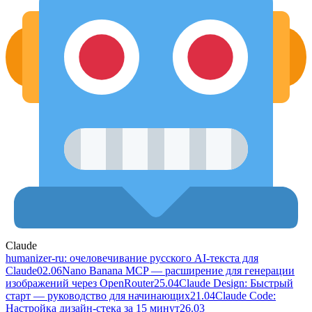
Claude
humanizer-ru: очеловечивание русского AI-текста для
Claude
02.06
Nano Banana MCP — расширение для генерации
изображений через OpenRouter
25.04
Claude Design: Быстрый
старт — руководство для начинающих
21.04
Claude Code:
Настройка дизайн-стека за 15 минут
26.03