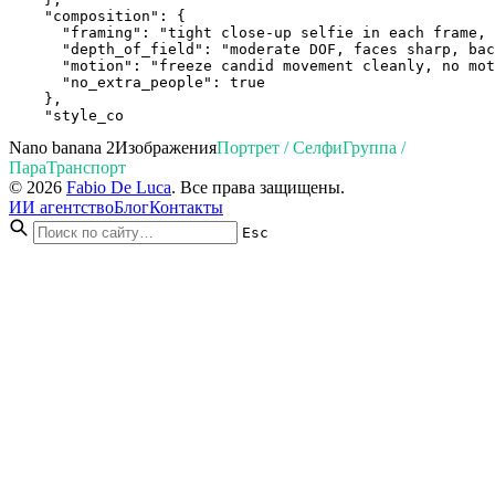
    "composition": {

      "framing": "tight close-up selfie in each frame, 
      "depth_of_field": "moderate DOF, faces sharp, bac
      "motion": "freeze candid movement cleanly, no mot
      "no_extra_people": true

    },

    "style_co
Nano banana 2
Изображения
Портрет / Селфи
Группа /
Пара
Транспорт
© 2026
Fabio De Luca
. Все права защищены.
ИИ агентство
Блог
Контакты
Esc