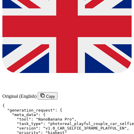
Original (English)
Copy
{

  "generation_request": {

    "meta_data": {

      "tool": "NanoBanana Pro",

      "task_type": "photoreal_playful_couple_car_selfie
      "version": "v1.0_CAR_SELFIE_3FRAME_PLAYFUL_EN",

      "priority": "highest"
