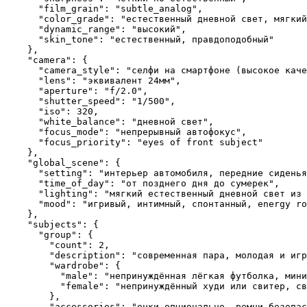
      "film_grain": "subtle_analog",

      "color_grade": "естественный дневной свет, мягкий
      "dynamic_range": "высокий",

      "skin_tone": "естественный, правдоподобный"

    },

    "camera": {

      "camera_style": "селфи на смартфоне (высокое каче
      "lens": "эквивалент 24мм",

      "aperture": "f/2.0",

      "shutter_speed": "1/500",

      "iso": 320,

      "white_balance": "дневной свет",

      "focus_mode": "непрерывный автофокус",

      "focus_priority": "eyes of front subject"

    },

    "global_scene": {

      "setting": "интерьер автомобиля, передние сиденья
      "time_of_day": "от позднего дня до сумерек",

      "lighting": "мягкий естественный дневной свет из 
      "mood": "игривый, интимный, спонтанный, energy ro
    },

    "subjects": {

      "group": {

        "count": 2,

        "description": "современная пара, молодая и игр
        "wardrobe": {

          "male": "непринуждённая лёгкая футболка, мини
          "female": "непринуждённый худи или свитер, св
        },

        "accessories": "очки опционально, ремни безопас