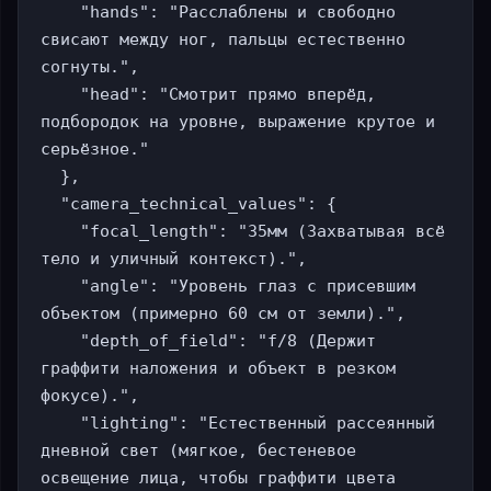
    "hands": "Расслаблены и свободно 
свисают между ног, пальцы естественно 
согнуты.",

    "head": "Смотрит прямо вперёд, 
подбородок на уровне, выражение крутое и 
серьёзное."

  },

  "camera_technical_values": {

    "focal_length": "35мм (Захватывая всё 
тело и уличный контекст).",

    "angle": "Уровень глаз с присевшим 
объектом (примерно 60 см от земли).",

    "depth_of_field": "f/8 (Держит 
граффити наложения и объект в резком 
фокусе).",

    "lighting": "Естественный рассеянный 
дневной свет (мягкое, бестеневое 
освещение лица, чтобы граффити цвета 