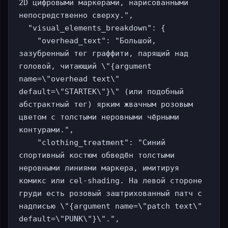
2D цифровыми маркерами, нарисованными 
непосредственно сверху.",

  "visual_elements_breakdown": {

    "overhead_text": "Большой, 
зазубренный тег граффити, парящий над 
головой, читающий \"{argument 
name=\"overhead text\" 
default=\"STARTEK\"}\" (или подобный 
абстрактный тег) ярким жвачным розовым 
цветом с толстыми неровными чёрными 
контурами.",

    "clothing_treatment": "Синий 
спортивный костюм обведён толстыми 
неровными линиями маркера, имитируя 
комикс или cel-shading. На левой стороне 
груди есть розовый заштрихованный патч с 
надписью \"{argument name=\"patch text\" 
default=\"PUNK\"}\".",
