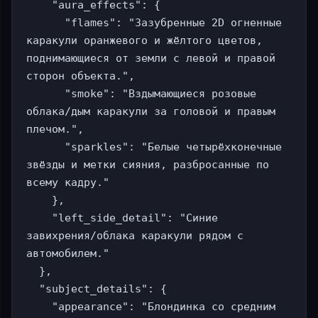
    "aura_effects": {

      "flames": "Зазубренные 2D огненные 
каракули оранжевого и жёлтого цветов, 
поднимающиеся от земли с левой и правой 
сторон объекта.",

      "smoke": "Вздымающиеся розовые 
облака/дым каракули за головой и правым 
плечом.",

      "sparkles": "Белые четырёхконечные 
звёзды и метки сияния, разбросанные по 
всему кадру."

    },

    "left_side_detail": "Синие 
завихрения/облака каракули рядом с 
автомобилем."

  },

  "subject_details": {

    "appearance": "Блондинка со средним 