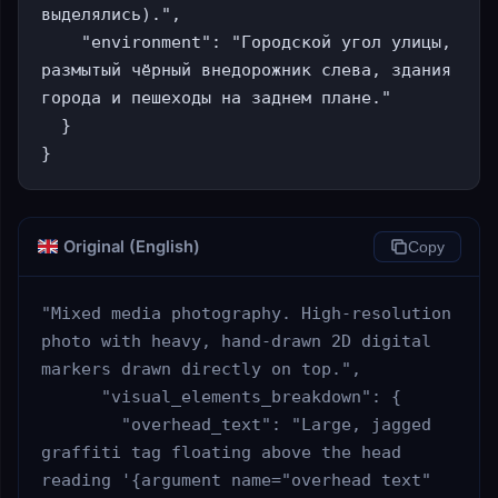
выделялись).",

    "environment": "Городской угол улицы, 
размытый чёрный внедорожник слева, здания 
города и пешеходы на заднем плане."

  }

}
Original (English)
Copy
"Mixed media photography. High-resolution 
photo with heavy, hand-drawn 2D digital 
markers drawn directly on top.",

      "visual_elements_breakdown": {

        "overhead_text": "Large, jagged 
graffiti tag floating above the head 
reading '{argument name="overhead text" 