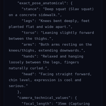
    "exact_pose_anatomical": {

      "stance": "Deep squat (Slav squat) 
on a concrete sidewalk.",

      "legs": "Knees bent deeply, feet 
planted flat and wide apart.",

      "torso": "Leaning slightly forward 
between the thighs.",

      "arms": "Both arms resting on the 
knees/thighs, extending downwards.",

      "hands": "Relaxed and hanging 
loosely between the legs, fingers 
naturally curled.",

      "head": "Facing straight forward, 
chin level, expression is cool and 
serious."

    },

    "camera_technical_values": {

      "focal_length": "35mm (Capturing 