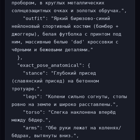
пробором, в круглых металлических 
солнцезащитных очках и золотых обручах.",

    "outfit": "Яркий бирюзово-синий 
нейлоновый спортивный костюм (бомбер + 
джоггеры), белая футболка с принтом под 
ним, массивные белые 'dad' кроссовки с 
чёрными и бежевыми деталями."

  },

  "exact_pose_anatomical": {

    "stance": "Глубокий присед 
(славянский присед) на бетонном 
тротуаре.",

    "legs": "Колени сильно согнуты, стопы 
ровно на земле и широко расставлены.",

    "torso": "Слегка наклонена вперёд 
между бёдер.",

    "arms": "Обе руки лежат на коленях/
бёдрах, вытянуты вниз.",
