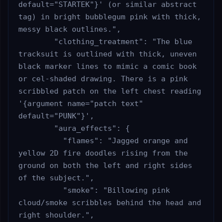
default="STARTEK"}' (or similar abstract 
tag) in bright bubblegum pink with thick, 
messy black outlines.",

        "clothing_treatment": "The blue 
tracksuit is outlined with thick, uneven 
black marker lines to mimic a comic book 
or cel-shaded drawing. There is a pink 
scribbled patch on the left chest reading 
'{argument name="patch text" 
default="PUNK"}',

        "aura_effects": {

          "flames": "Jagged orange and 
yellow 2D fire doodles rising from the 
ground on both the left and right sides 
of the subject.",

          "smoke": "Billowing pink 
cloud/smoke scribbles behind the head and 
right shoulder.",
