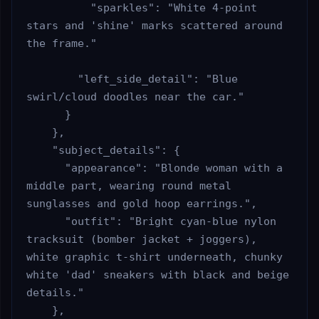
          "sparkles": "White 4-point 
stars and 'shine' marks scattered around 
the frame."

        "left_side_detail": "Blue 
swirl/cloud doodles near the car."

      }

    },

    "subject_details": {

      "appearance": "Blonde woman with a 
middle part, wearing round metal 
sunglasses and gold hoop earrings.",

      "outfit": "Bright cyan-blue nylon 
tracksuit (bomber jacket + joggers), 
white graphic t-shirt underneath, chunky 
white 'dad' sneakers with black and beige 
details."

    },
