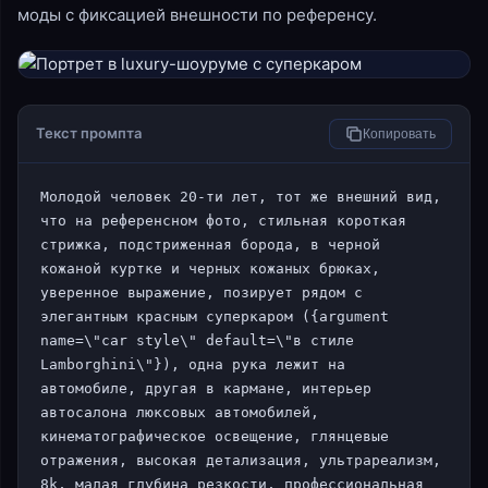
моды с фиксацией внешности по референсу.
Текст промпта
Копировать
Молодой человек 20-ти лет, тот же внешний вид, 
что на референсном фото, стильная короткая 
стрижка, подстриженная борода, в черной 
кожаной куртке и черных кожаных брюках, 
уверенное выражение, позирует рядом с 
элегантным красным суперкаром ({argument 
name=\"car style\" default=\"в стиле 
Lamborghini\"}), одна рука лежит на 
автомобиле, другая в кармане, интерьер 
автосалона люксовых автомобилей, 
кинематографическое освещение, глянцевые 
отражения, высокая детализация, ультрареализм, 
8k, малая глубина резкости, профессиональная 