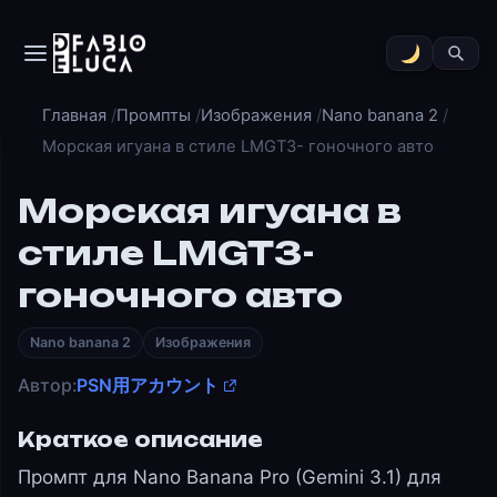
Главная
Промпты
Изображения
Nano banana 2
Морская игуана в стиле LMGT3- гоночного авто
Морская игуана в
стиле LMGT3-
гоночного авто
Nano banana 2
Изображения
Автор:
PSN用アカウント
Краткое описание
Промпт для Nano Banana Pro (Gemini 3.1) для