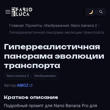
Главная
Промпты
Изображения
Nano banana 2
Гиперреалистичная панорама эволюции транспорта
Гиперреалистичная
панорама эволюции
транспорта
Nano banana 2
Изображения
Автор:
AIBOZ
Краткое описание
Подробный промпт для Nano Banana Pro для