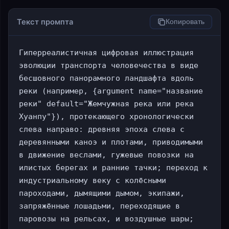
Текст промпта
Копировать
Гиперреалистичная цифровая иллюстрация 
эволюции транспорта человечества в виде 
бесшовного панорамного ландшафта вдоль 
реки (например, {argument name="название 
реки" default="Жемчужная река или река 
Хуанпу"}), протекающего хронологически 
слева направо: древняя эпоха слева с 
деревянными каноэ и плотами, приводимыми 
в движение веслами, гужевые повозки на 
илистых берегах и ранние тачки; переход к 
индустриальному веку с колёсными 
пароходами, дымящими дымом, экипажи, 
запряжённые лошадьми, переходящие в 
паровозы на рельсах, и воздушные шары; 