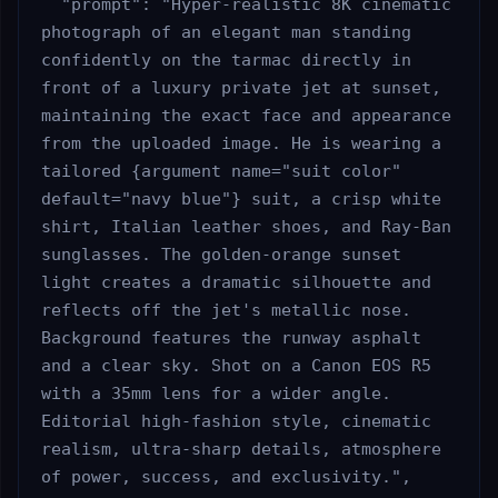
  "prompt": "Hyper-realistic 8K cinematic 
photograph of an elegant man standing 
confidently on the tarmac directly in 
front of a luxury private jet at sunset, 
maintaining the exact face and appearance 
from the uploaded image. He is wearing a 
tailored {argument name="suit color" 
default="navy blue"} suit, a crisp white 
shirt, Italian leather shoes, and Ray-Ban 
sunglasses. The golden-orange sunset 
light creates a dramatic silhouette and 
reflects off the jet's metallic nose. 
Background features the runway asphalt 
and a clear sky. Shot on a Canon EOS R5 
with a 35mm lens for a wider angle. 
Editorial high-fashion style, cinematic 
realism, ultra-sharp details, atmosphere 
of power, success, and exclusivity.",
