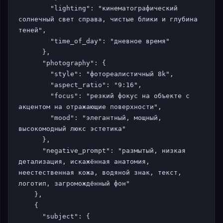
        "lighting": "кинематографический 
солнечный свет справа, чистые блики и глубина 
теней",

        "time_of_day": "дневное время"

      },

      "photography": {

        "style": "фотореалистичный 8k",

        "aspect_ratio": "9:16",

        "focus": "резкий фокус на объекте с 
акцентом на отражающие поверхности",

        "mood": "элегантный, мощный, 
высокомодный люкс эстетика"

      },

      "negative_prompt": "размытый, низкая 
детализация, искажённая анатомия, 
неестественная кожа, водяной знак, текст, 
логотип, загромождённый фон"

    },

    {

      "subject": {
