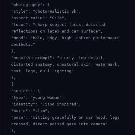
"photography": {

"style": "photorealistic 8k",

"aspect_ratio": "9:16",

"focus": "sharp subject focus, detailed 
reflections on latex and car surface",

"mood": "bold, edgy, high-fashion performance 
aesthetic"

},

"negative_prompt": "blurry, low detail, 
distorted anatomy, unnatural skin, watermark, 
text, logo, dull lighting"

},

{

"subject": {

"type": "young woman",

"identity": "Jisoo inspired",

"build": "slim",

"pose": "sitting gracefully on car hood, legs 
crossed, direct poised gaze into camera"

},
