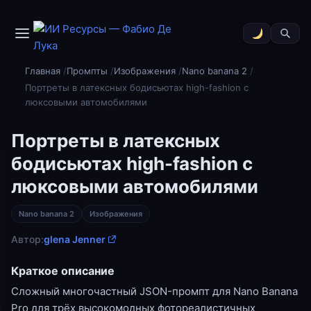
Главная
Промпты
Изображения
Nano banana 2
Портреты в латексных бодисьютах high-fashion с
люксовыми автомобилями
Портреты в латексных
бодисьютах high-fashion с
люксовыми автомобилями
Nano banana 2
Изображения
Автор:
glena Jenner
Краткое описание
Сложный многочастный JSON-промпт для Nano Banana
Pro для трёх высокомодных фотореалистичных