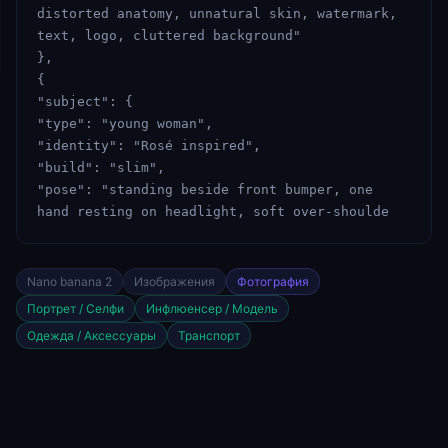
distorted anatomy, unnatural skin, watermark, 
text, logo, cluttered background"

},

{

"subject": {

"type": "young woman",

"identity": "Rosé inspired",

"build": "slim",

"pose": "standing beside front bumper, one 
hand resting on headlight, soft over-shoulde
Nano banana 2
Изображения
Фотография
Портрет / Селфи
Инфлюенсер / Модель
Одежда / Аксессуары
Транспорт