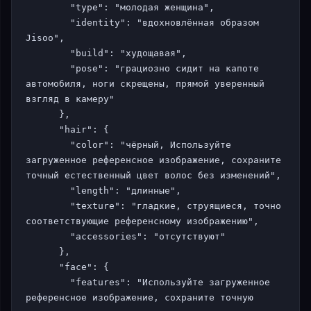
        "type": "молодая женщина",

        "identity": "вдохновлённая образом 
Jisoo",

        "build": "худощавая",

        "pose": "грациозно сидит на капоте 
автомобиля, ноги скрещены, прямой уверенный 
взгляд в камеру"

      },

      "hair": {

        "color": "чёрный, Используйте 
загруженное референсное изображение, сохраните 
точный естественный цвет волос без изменений",

        "length": "длинные",

        "texture": "гладкие, струящиеся, точно 
соответствующие референсному изображению",

        "accessories": "отсутствуют"

      },

      "face": {

        "features": "Используйте загруженное 
референсное изображение, сохраните точную 