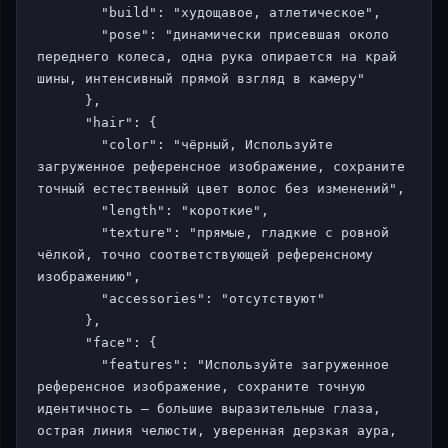
        "build": "худощавое, атлетическое",

        "pose": "динамически присевшая около 
переднего колеса, одна рука опирается на край 
шины, интенсивный прямой взгляд в камеру"

      },

      "hair": {

        "color": "чёрный, Используйте 
загруженное референсное изображение, сохраните 
точный естественный цвет волос без изменений",

        "length": "короткие",

        "texture": "прямые, гладкие с ровной 
чёлкой, точно соответствующей референсному 
изображению",

        "accessories": "отсутствуют"

      },

      "face": {

        "features": "Используйте загруженное 
референсное изображение, сохраните точную 
идентичность — большие выразительные глаза, 
острая линия челюсти, уверенная дерзкая аура, 