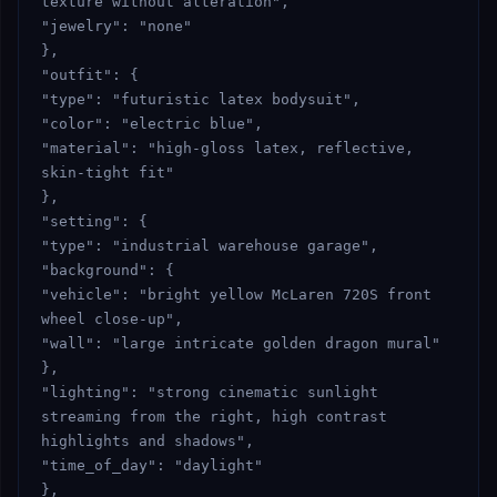
texture without alteration",

"jewelry": "none"

},

"outfit": {

"type": "futuristic latex bodysuit",

"color": "electric blue",

"material": "high-gloss latex, reflective, 
skin-tight fit"

},

"setting": {

"type": "industrial warehouse garage",

"background": {

"vehicle": "bright yellow McLaren 720S front 
wheel close-up",

"wall": "large intricate golden dragon mural"

},

"lighting": "strong cinematic sunlight 
streaming from the right, high contrast 
highlights and shadows",

"time_of_day": "daylight"

},
