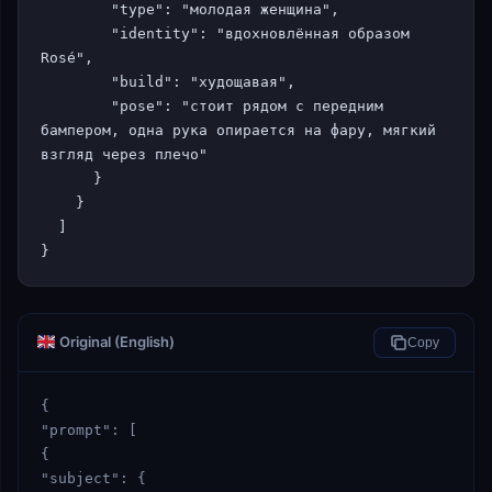
        "type": "молодая женщина",

        "identity": "вдохновлённая образом 
Rosé",

        "build": "худощавая",

        "pose": "стоит рядом с передним 
бампером, одна рука опирается на фару, мягкий 
взгляд через плечо"

      }

    }

  ]

}
Original (English)
Copy
{

"prompt": [

{

"subject": {
