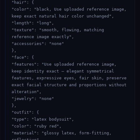
"hair": {

"color": "black, Use uploaded reference image, 
keep exact natural hair color unchanged",

"length": "long",

"texture": "smooth, flowing, matching 
reference image exactly",

"accessories": "none"

},

"face": {

"features": "Use uploaded reference image, 
keep identity exact — elegant symmetrical 
features, expressive eyes, fair skin, preserve 
exact facial structure and proportions without 
alteration",

"jewelry": "none"

},

"outfit": {

"type": "latex bodysuit",

"color": "ruby red",

"material": "glossy latex, form-fitting, 
reflective"
