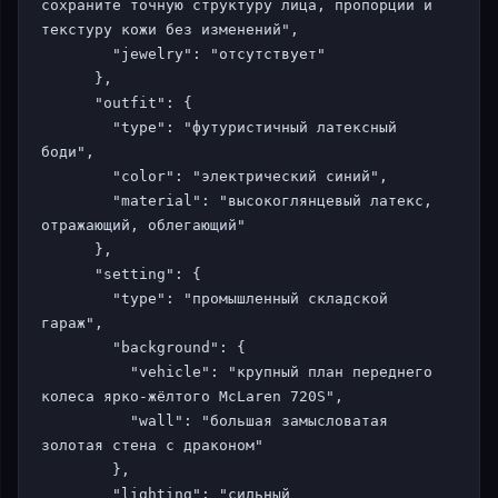
сохраните точную структуру лица, пропорции и 
текстуру кожи без изменений",

        "jewelry": "отсутствует"

      },

      "outfit": {

        "type": "футуристичный латексный 
боди",

        "color": "электрический синий",

        "material": "высокоглянцевый латекс, 
отражающий, облегающий"

      },

      "setting": {

        "type": "промышленный складской 
гараж",

        "background": {

          "vehicle": "крупный план переднего 
колеса ярко-жёлтого McLaren 720S",

          "wall": "большая замысловатая 
золотая стена с драконом"

        },

        "lighting": "сильный 