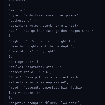
},

"setting": {

"type": "industrial warehouse garage",

"background": {

"vehicle": "sleek black Ferrari hood",

"wall": "large intricate golden dragon mural"

},

"lighting": "cinematic sunlight from right, 
clean highlights and shadow depth",

"time_of_day": "daylight"

},

"photography": {

"style": "photorealistic 8k",

"aspect_ratio": "9:16",

"focus": "sharp focus on subject with 
reflective surfaces emphasized",

"mood": "elegant, powerful, high-fashion 
luxury aesthetic"

},

"negative_prompt": "blurry, low detail, 