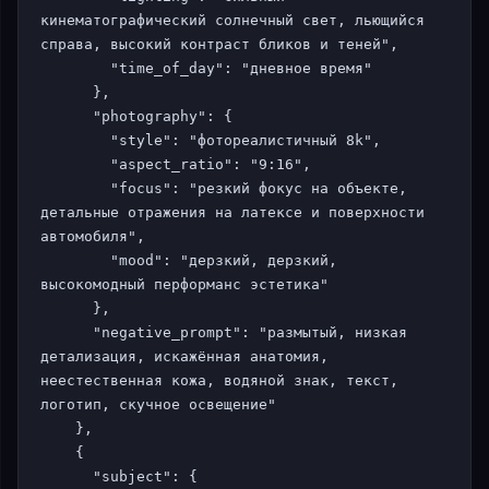
кинематографический солнечный свет, льющийся 
справа, высокий контраст бликов и теней",

        "time_of_day": "дневное время"

      },

      "photography": {

        "style": "фотореалистичный 8k",

        "aspect_ratio": "9:16",

        "focus": "резкий фокус на объекте, 
детальные отражения на латексе и поверхности 
автомобиля",

        "mood": "дерзкий, дерзкий, 
высокомодный перформанс эстетика"

      },

      "negative_prompt": "размытый, низкая 
детализация, искажённая анатомия, 
неестественная кожа, водяной знак, текст, 
логотип, скучное освещение"

    },

    {

      "subject": {
