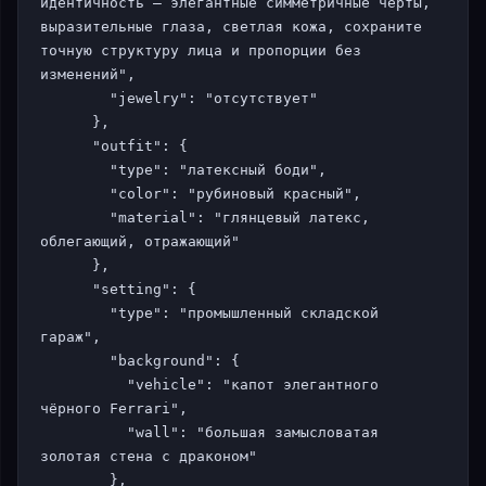
идентичность — элегантные симметричные черты, 
выразительные глаза, светлая кожа, сохраните 
точную структуру лица и пропорции без 
изменений",

        "jewelry": "отсутствует"

      },

      "outfit": {

        "type": "латексный боди",

        "color": "рубиновый красный",

        "material": "глянцевый латекс, 
облегающий, отражающий"

      },

      "setting": {

        "type": "промышленный складской 
гараж",

        "background": {

          "vehicle": "капот элегантного 
чёрного Ferrari",

          "wall": "большая замысловатая 
золотая стена с драконом"

        },
