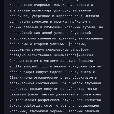
королевское ожерелье, изысканные серьги и 
элегантные аксессуары для рук, выражение 
спокойное, уверенное и королевское с мягкими 
волнистыми волосами и премиум-мейкапом с 
яркими глазами и глубокими красными губами, на 
европейской винтажной улице с брусчаткой, 
классическими каменными зданиями, антикварными 
балконами и старыми уличными фонарями, 
создающими вечную королевскую атмосферу, 
освещено естественным кинематографическим 
боковым светом с мягкими золотыми бликами, 
subtle ambient fill и нежным контурным светом, 
обозначающим силуэт модели и коня, снято с 
50mm кинематографическим prime-объективом в 
вертикальном соотношении 3:4 с малой глубиной 
резкости, резким фокусом на субъекте, мягко 
размытым фоном, легким движением в гриве коня, 
ультравысоким разрешением студийного качества, 
luxury editorial color grading с насыщенными 
красными, глубокими черными, теплыми бликами, 