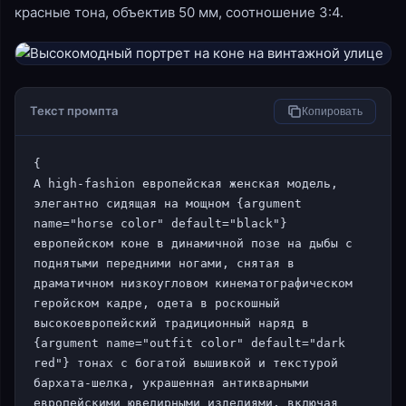
красные тона, объектив 50 мм, соотношение 3:4.
Текст промпта
Копировать
{

A high-fashion европейская женская модель, 
элегантно сидящая на мощном {argument 
name="horse color" default="black"} 
европейском коне в динамичной позе на дыбы с 
поднятыми передними ногами, снятая в 
драматичном низкоугловом кинематографическом 
геройском кадре, одета в роскошный 
высокоевропейский традиционный наряд в 
{argument name="outfit color" default="dark 
red"} тонах с богатой вышивкой и текстурой 
бархата-шелка, украшенная антикварными 
европейскими ювелирными изделиями, включая 