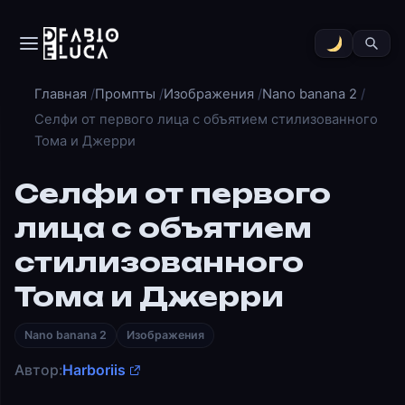
Главная
Промпты
Изображения
Nano banana 2
Селфи от первого лица с объятием стилизованного
Тома и Джерри
Селфи от первого
лица с объятием
стилизованного
Тома и Джерри
Nano banana 2
Изображения
Автор:
Harboriis