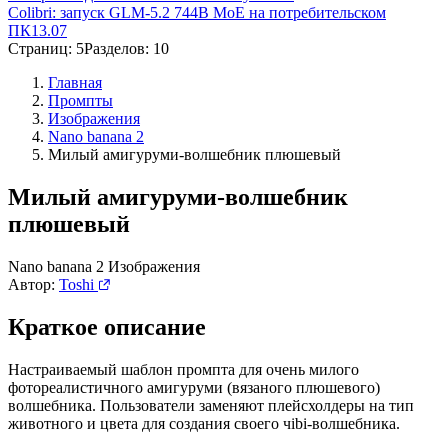
Colibri: запуск GLM-5.2 744B MoE на потребительском
ПК
13.07
Страниц: 5
Разделов: 10
Главная
Промпты
Изображения
Nano banana 2
Милый амигуруми-волшебник плюшевый
Милый амигуруми-волшебник
плюшевый
Nano banana 2
Изображения
Автор:
Toshi
Краткое описание
Настраиваемый шаблон промпта для очень милого
фотореалистичного амигуруми (вязаного плюшевого)
волшебника. Пользователи заменяют плейсхолдеры на тип
животного и цвета для создания своего чibi-волшебника.