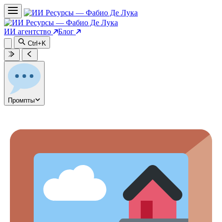
ИИ агентство
Блог
Ctrl+K
Промпты