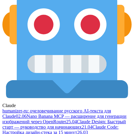
Claude
humanizer-ru: очеловечивание русского AI-текста для
Claude
02.06
Nano Banana MCP — расширение для генерации
изображений через OpenRouter
25.04
Claude Design: Быстрый
старт — руководство для начинающих
21.04
Claude Code:
Настройка дизайн-стека за 15 минут
26.03