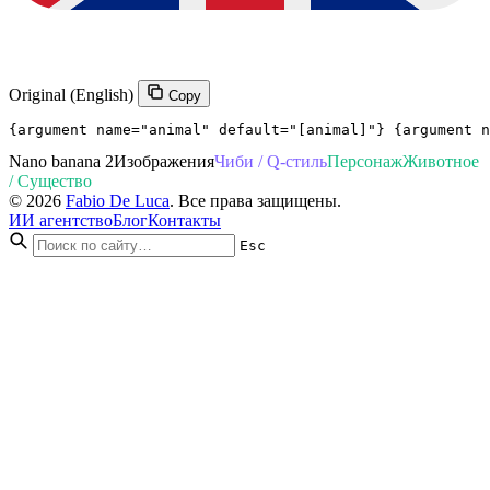
Original (English)
Copy
{argument name="animal" default="[animal]"} {argument n
Nano banana 2
Изображения
Чиби / Q-стиль
Персонаж
Животное
/ Существо
© 2026
Fabio De Luca
. Все права защищены.
ИИ агентство
Блог
Контакты
Esc