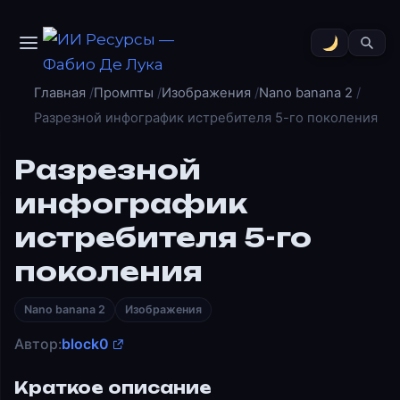
Главная
Промпты
Изображения
Nano banana 2
Разрезной инфографик истребителя 5-го поколения
Разрезной
инфографик
истребителя 5-го
поколения
Nano banana 2
Изображения
Автор:
block0
Краткое описание