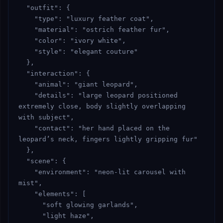
  "outfit": {

    "type": "luxury feather coat",

    "material": "ostrich feather fur",

    "color": "ivory white",

    "style": "elegant couture"

  },

  "interaction": {

    "animal": "giant leopard",

    "details": "large leopard positioned 
extremely close, body slightly overlapping 
with subject",

    "contact": "her hand placed on the 
leopard’s neck, fingers lightly gripping fur"

  },

  "scene": {

    "environment": "neon-lit carousel with 
mist",

    "elements": [

      "soft glowing garlands",

      "light haze",
