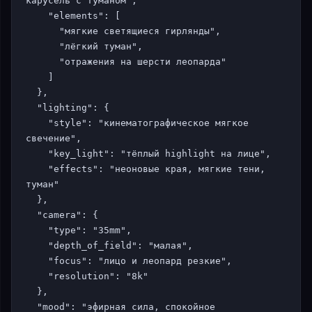
карусель с туманом",

    "elements": [

      "мягкие светящиеся гирлянды",

      "лёгкий туман",

      "отражения на шерсти леопарда"

    ]

  },

  "lighting": {

    "style": "кинематографическое мягкое 
свечение",

    "key_light": "тёплый highlight на лице",

    "effects": "неоновые края, мягкие тени, 
туман"

  },

  "camera": {

    "type": "35mm",

    "depth_of_field": "малая",

    "focus": "лицо и леопард резкие",

    "resolution": "8k"

  },

  "mood": "эфирная сила, спокойное 