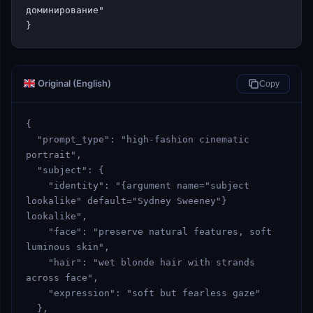
доминирование"

}
Original (English)
Copy
{

  "prompt_type": "high-fashion cinematic 
portrait",

  "subject": {

    "identity": "{argument name="subject 
lookalike" default="Sydney Sweeney"} 
lookalike",

    "face": "preserve natural features, soft 
luminous skin",

    "hair": "wet blonde hair with strands 
across face",

    "expression": "soft but fearless gaze"

  },
