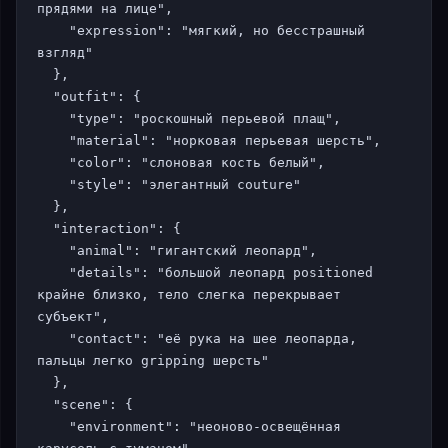
прядями на лице",

    "expression": "мягкий, но бесстрашный 
взгляд"

  },

  "outfit": {

    "type": "роскошный перьевой плащ",

    "material": "норковая перьевая шерсть",

    "color": "слоновая кость белый",

    "style": "элегантный couture"

  },

  "interaction": {

    "animal": "гигантский леопард",

    "details": "большой леопард positioned 
крайне близко, тело слегка перекрывает 
субъект",

    "contact": "её рука на шее леопарда, 
пальцы легко gripping шерсть"

  },

  "scene": {

    "environment": "неоново-освещённая 