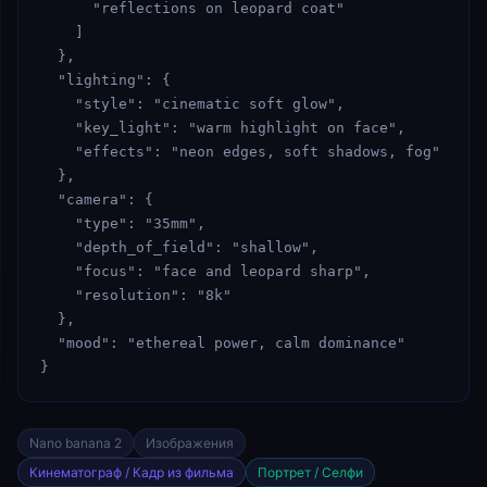
      "reflections on leopard coat"

    ]

  },

  "lighting": {

    "style": "cinematic soft glow",

    "key_light": "warm highlight on face",

    "effects": "neon edges, soft shadows, fog"

  },

  "camera": {

    "type": "35mm",

    "depth_of_field": "shallow",

    "focus": "face and leopard sharp",

    "resolution": "8k"

  },

  "mood": "ethereal power, calm dominance"

}
Nano banana 2
Изображения
Кинематограф / Кадр из фильма
Портрет / Селфи