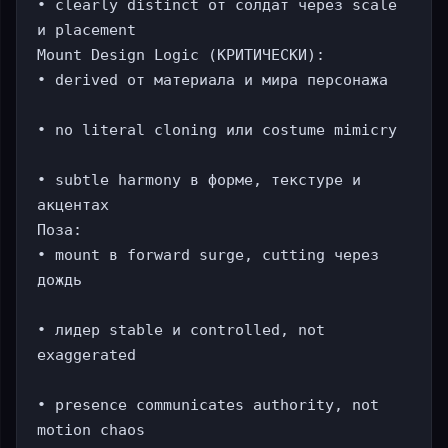
• clearly distinct от солдат через scale 
и placement

Mount Design Logic (КРИТИЧЕСКИ):

• derived от материала и мира персонажа

• no literal cloning или costume mimicry

• subtle harmony в форме, текстуре и 
акцентах

Поза:

• mount в forward surge, cutting через 
дождь

• лидер stable и controlled, not 
exaggerated

• presence communicates authority, not 
motion chaos
