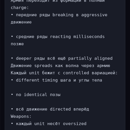
Армия переходит из формации в полный 
charge:

• передние ряды breaking в aggressive 
движение

• средние ряды reacting milliseconds 
позже

• deeper ряды всё ещё partially aligned

Движение spreads как волна через армию

Каждый unit бежит с controlled вариацией:

• different timing шага и углы тела

• no identical позы

• всё движение directed вперёд

Weapons:

• каждый unit несёт oversized 