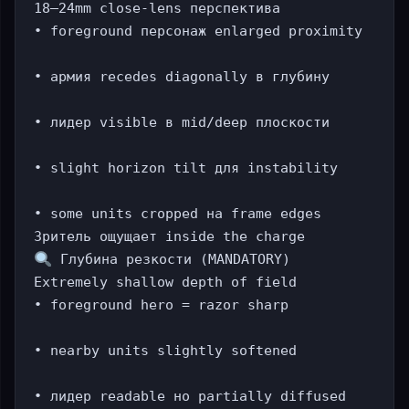
18–24mm close-lens перспектива

• foreground персонаж enlarged proximity

• армия recedes diagonally в глубину

• лидер visible в mid/deep плоскости

• slight horizon tilt для instability

• some units cropped на frame edges

 Глубина резкости (MANDATORY)

Extremely shallow depth of field

• foreground hero = razor sharp

• nearby units slightly softened

• лидер readable но partially diffused
