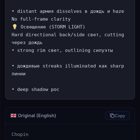
• distant армия dissolves в дождь и haze

 Освещение (STORM LIGHT)

Hard directional back/side свет, cutting 
через дождь

• strong rim свет, outlining силуэты

• дождевые streaks illuminated как sharp 
линии

• deep shadow poc
Original (English)
Copy
Chopin
