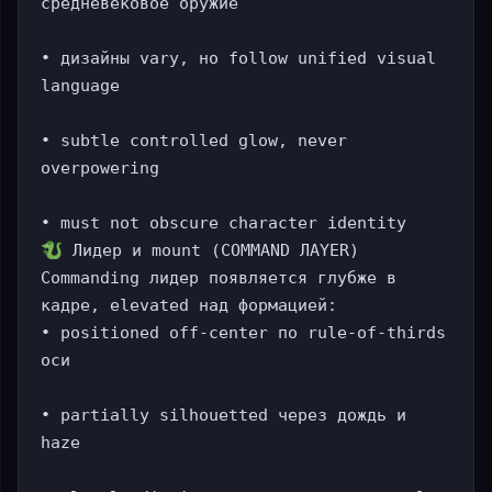
средневековое оружие

• дизайны vary, но follow unified visual 
language

• subtle controlled glow, never 
overpowering

 Лидер и mount (COMMAND ЛAYER)

Commanding лидер появляется глубже в 
кадре, elevated над формацией:

• positioned off-center по rule-of-thirds 
оси

• partially silhouetted через дождь и 
haze
