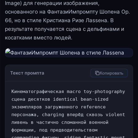
Image) для генерации изображения,
основанного на ФантазиИмпромпту Шопена Op.
66, но в стиле Кристиана Ризе Лassена. В
результате получается сцена с дельфинами и
косатками вместо людей.
Текст промпта
Копировать
Кинематографическая macro toy-photography 
сцена десятков identical bean-sized 
экземпляров загруженного reference 
персонажа, charging вперёд сквозь violent 
ливень в частично сломанной военной 
формации, под предводительством 
commanding фигуры, riding fantastic mount 