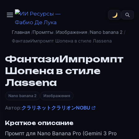
Главная
Промпты
Изображения
Nano banana 2
ФантазиИмпромпт Шопена в стиле Лassenа
ФантазиИмпромпт
Шопена в стиле
Лassenа
Nano banana 2
Изображения
Автор:
クラリネットクラリオンNOBU
Краткое описание
Промпт для Nano Banana Pro (Gemini 3 Pro