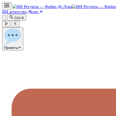
ИИ агентство
Блог
Ctrl+K
Промпты