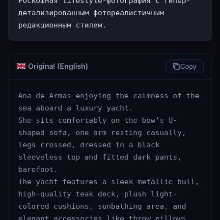
Роскошная lifestyle-фотография с гипер-
детализированным фотореалистичным 
редакционным стилем.
Original (English)
Copy
Ana de Armas enjoying the calmness of the 
sea aboard a luxury yacht.

She sits comfortably on the bow’s U-
shaped sofa, one arm resting casually, 
legs crossed, dressed in a black 
sleeveless top and fitted dark pants, 
barefoot.

The yacht features a sleek metallic hull, 
high-quality teak deck, plush light-
colored cushions, sunbathing area, and 
elegant accessories like throw pillows, 