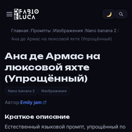
Главная
Промпты
Изображения
Nano banana 2
Ана де Армас на люксовой яхте (Упрощённый)
Ана де Армас на
люксовой яхте
(Упрощённый)
Nano banana 2
Изображения
Автор:
Emily jam
Краткое описание
Естественный языковой промпт, упрощённый по